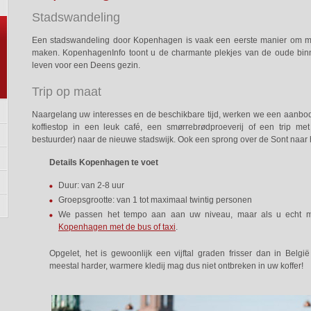
Stadswandeling
Een stadswandeling door Kopenhagen is vaak een eerste manier om m
maken. KopenhagenInfo toont u de charmante plekjes van de oude binne
leven voor een Deens gezin.
Trip op maat
Naargelang uw interesses en de beschikbare tijd, werken we een aanbod o
koffiestop in een leuk café, een smørrebrødproeverij of een trip me
bestuurder) naar de nieuwe stadswijk. Ook een sprong over de Sont naar
Details Kopenhagen te voet
Duur: van 2-8 uur
Groepsgrootte: van 1 tot maximaal twintig personen
We passen het tempo aan aan uw niveau, maar als u echt moei
Kopenhagen met de bus of taxi
.
Opgelet, het is gewoonlijk een vijftal graden frisser dan in Belg
meestal harder, warmere kledij mag dus niet ontbreken in uw koffer!